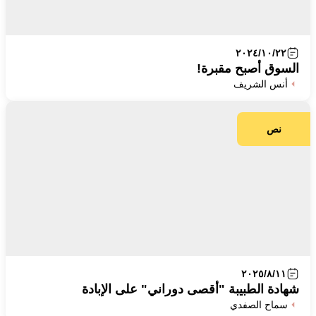
٢٠٢٤/١٠/٢٢
السوق أصبح مقبرة!
أنس الشريف
نص
٢٠٢٥/٨/١١
شهادة الطبيبة "أقصى دوراني" على الإبادة
سماح الصفدي