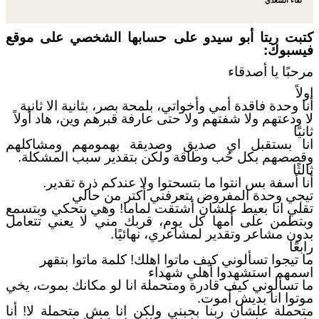
لقاء السعدي
كتبت ريتا أبو سيدو على حسابها الشخصي على موقع
فيسبوك:
مرحبًا يا أصدقاء
اولاً
أنا وحدة فاقدة أمي وأخواتي، بلمحة بصر، بثانية الا ثانية
لا ودعتهم ولا شفتهم ولا حتى عارفة قبرهم وين، هاد أولاً
ثانيًا
انا بستقبل اي صديق وصديقة بهمومهم ومشاكلهم
وقصصهم بكل حُب وطاقة ولكن بتقدير سبب المشكلة.
ثالثًا
أنا أسفة بس انتوا ما بتسحتوا ولا عندكم ذرة تقدير.
تيجي وحدة المفروض بتعرفني أكتر من حالي
تقلي انا بعيط علشان أشتقت لماما! وهي بتحكي وبتسمع
وبتطمن على أمها كل يوم، قربك مني لا يعني تتعامل
بدون مشاعر وتقدير لمشاعري، نهائيًا.
رابعًا
ما تيجوا تسألوني كيف ماتوا اهلك! كلمة ماتوا بتقهر
اسمهم استشهدوا أهلي شهداء
ما تسألوني كيف قادرة ومتحملة انا لو مكانك بموت، يخي
موتوا انا بديش أموت.
متحملة علشان ربنا بحبني ولكن انا مش متحملة لا! أنا