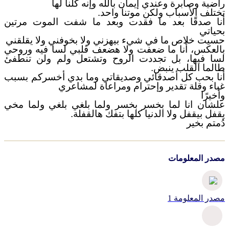
راضية وصابرة وعندي إيمان بالله وإنه كلنا لها
تختلف الأسباب ولكن موتنا واحد.
أنا صدقًا بعد ما فقدت وبعد ما شفت الموت مرتين
بحياتي
حسيت خلاص ما في شيء بيهزني ولا بخوفني ولا يقلقني
بالعكس، أنا ما ضعفت ولا هضعف قلبي لسا فيه وروحي
لسا فيها، بل تجددت الروح وتشتعل ولم ولن تنطفئ
طالما القلب ينبض.
أنا بحب كل أصدقائي وصديقاتي وما بدي أخسركم بسبب
غباء وقلة تقدير وإحترام ومراعاة لمشاعري
وأخيرًا
علشان انا لما بخسر بخسر ولما بلغي بلغي ولما مخي
يقفل بيقفل ولا الدنيا كلها بتفك هالقفلة.
دُمتم بخير
مصدر المعلومات
مصدر المعلومة 1