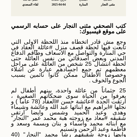
مثنى النجار
المنارة
2025-04-04
لقاء السعدي
كتب الصحفي مثنى النجار على حسابه الرسمي
على موقع فيسبوك:
وجع مش قادر اتخطاه منذ اللحظة الاولى التي
تابعت فيها لحظة قصف منزل
#عائلة_العقاد
في
حي المنارة والتواصل مع الاسعاف وطاقم الدفاع
المدني وبعض أصدقائي من نفس العائلة حتى
لحظة انتشال 25 شخص من العائلة على مراحل
معظمهم تم جمع اجسادهم عبارة عن اشلاء
وخصوصا الاطفال ممكن كانوا نائمين بسبب
الجوع والخوف .
25 جثماناً من عائلة واحدة، بينهم أطفال لم
يعرفوا من الحياة سوى ضحكاتهم الصغيرة ،
ارتقت الجدة
#عائشة
حسن
#العقاد
(78 عاماً ) و
نجلها
#ابراهيم
مع ابنائها عبد الله وعائشة وشيماء
وهدى وعبد الحميد وشمس وايضا ارتقى
شقيقه
#معاذ
مع زوجته هبة محمد عمر "النجار"
مع ابنائه محمد وأسماء و بنان وبسمة وسعد و
فاطمة وعبد الرحمن وتسنيم
وايضا زوجة شقيقهم رشا محمد "النجار" (40