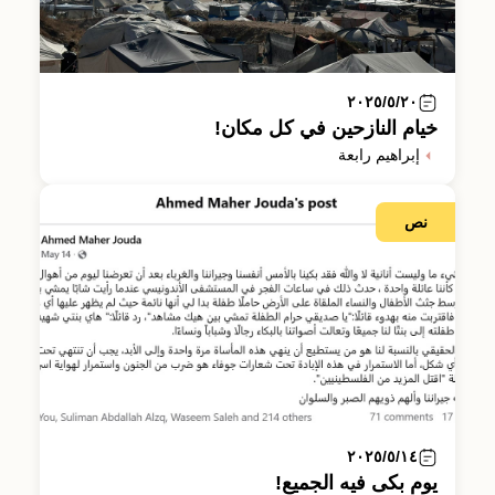
٢٠٢٥/٥/٢٠
خيام النازحين في كل مكان!
إبراهيم رابعة
نص
٢٠٢٥/٥/١٤
يوم بكى فيه الجميع!