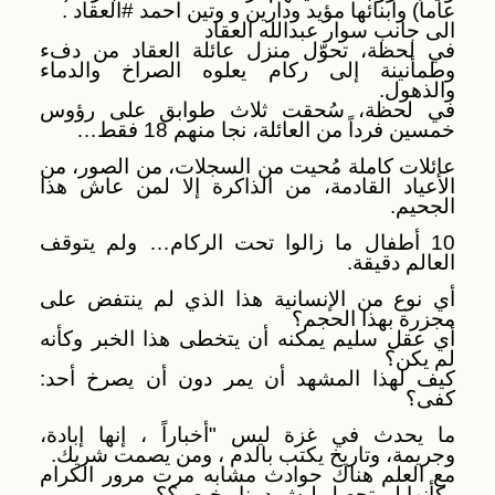
عاماً) وأبنائها مؤيد ودارين و وتين احمد
#العقاد
.
الى جانب سوار عبدالله العقاد
في لحظة، تحوّل منزل عائلة العقاد من دفء
وطمأنينة إلى ركام يعلوه الصراخ والدماء
والذهول.
في لحظة، سُحقت ثلاث طوابق على رؤوس
خمسين فرداً من العائلة، نجا منهم 18 فقط…
عائلات كاملة مُحيت من السجلات، من الصور، من
الأعياد القادمة، من الذاكرة إلا لمن عاش هذا
الجحيم.
10 أطفال ما زالوا تحت الركام… ولم يتوقف
العالم دقيقة.
أي نوع من الإنسانية هذا الذي لم ينتفض على
مجزرة بهذا الحجم؟
أي عقل سليم يمكنه أن يتخطى هذا الخبر وكأنه
لم يكن؟
كيف لهذا المشهد أن يمر دون أن يصرخ أحد:
كفى؟
ما يحدث في غزة ليس "أخباراً ، إنها إبادة،
وجريمة، وتاريخ يكتب بالدم ، ومن يصمت شريك.
مع العلم هناك حوادث مشابه مرت مرور الكرام
وكأنها لم تحصل ليش دمنا رخيص؟؟