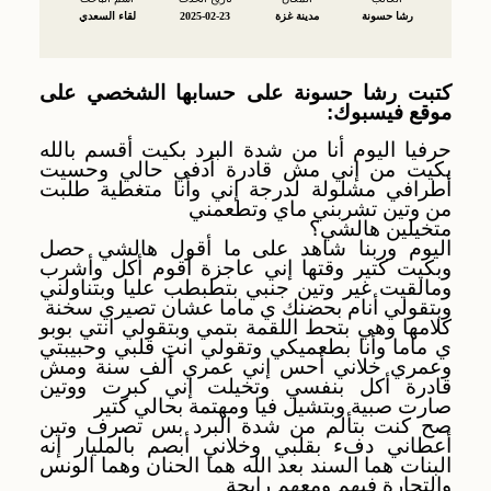
رشا حسونة
مدينة غزة
2025-02-23
لقاء السعدي
كتبت رشا حسونة على حسابها الشخصي على
موقع فيسبوك:
حرفيا اليوم أنا من شدة البرد بكيت أقسم بالله
بكيت من إني مش قادرة أدفي حالي وحسيت
أطرافي مشلولة لدرجة إني وأنا متغطية طلبت
من وتين تشربني ماي وتطعمني
متخيلين هالشي؟
اليوم وربنا شاهد على ما أقول هالشي حصل
وبكيت كتير وقتها إني عاجزة أقوم أكل وأشرب
ومالقيت غير وتين جنبي بتطبطب عليا وبتناولني
وبتقولي أنام بحضنك ي ماما عشان تصيري سخنة
كلامها وهي بتحط اللقمة بتمي وبتقولي انتي بوبو
ي ماما وأنا بطعميكي وتقولي انتِ قلبي وحبيبتي
وعمري خلاني أحس إني عمري ألف سنة ومش
قادرة أكل بنفسي وتخيلت إني كبرت ووتين
صارت صبية وبتشيل فيا ومهتمة بحالي كتير
صح كنت بتألم من شدة البرد بس تصرف وتين
أعطاني دفء بقلبي وخلاني أبصم بالمليار إنه
البنات هما السند بعد الله هما الحنان وهما الونس
والتجارة فيهم ومعهم رابحة