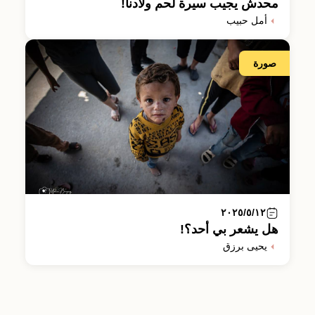
محدش يجيب سيرة لحم ولادنا!
أمل حبيب
صورة
٢٠٢٥/٥/١٢
هل يشعر بي أحد؟!
يحيى برزق