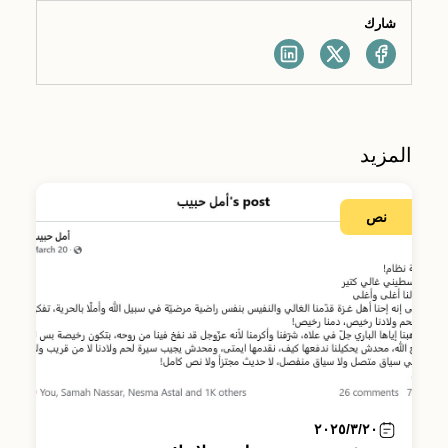
شارك
المزيد
نص
٢٠٢٥/٣/٢٠