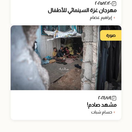
٢٠٢٥/١٢/٢٠
مهرجان غزة السينمائي للأطفال
إبراهيم عصام
صورة
٢٠٢٤/١/٤
مشهد صادم!
حسام شبات