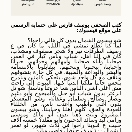
يوسف فارس
مدينة غزة
2025-01-06
سُرى صقر
كتب الصحفي يوسف فارس على حسابه الرسمي
على موقع فيسبوك:
شو بيسوى الشمال بدون كل هالي راحوا؟
لما كنا نطلع نمشي في الليل، ما كان في ع
رصيف الطرقات نهر ولا شجر مصفوف ومشذب،
كان في إلنا أهل، شباب وناس كبار في العمر،
صحابنا وآباء صحابنا وأمهاتهم وجداتهم، جيرانا
وأحبابنا، بيحبونا وبنحبهم، بيقابلونا بالابتسامة
والبِشر والوداعة والطيبة، في كل حارة بنشوفهم
وبنقف مع كل واحد شوي، بنحكي كلمتين وبنمزح
بنحس حالنا ملكنا الدنيا كلها، البيوت إلي راحت
مش أغلى اشي، الناس هما عزوتنا وناسنا، شو تل
الزعتر بدون شباب أبو حبل والمبحوح وأبو دغيم
ونصار وصالح وسلمان وعفانة، وشو المعسكر
بدون أغلى وأطيب وأعذب ناس، من الخلفاء
للعودة والحق، كلهم أهلنا وحبايبنا، وشو بيسوى
المشروع وبيت لاهيا بدون أبو مالك وموسى
ورامي لبد وسائد الدحنون وأبو مقلد؟ خمسة آلاف
حبيب ع قلوبنا راحوا في ثلاث شهور، لو تعمر
الشمال ١٠٠ مرة رح يظل فاضي وبارد