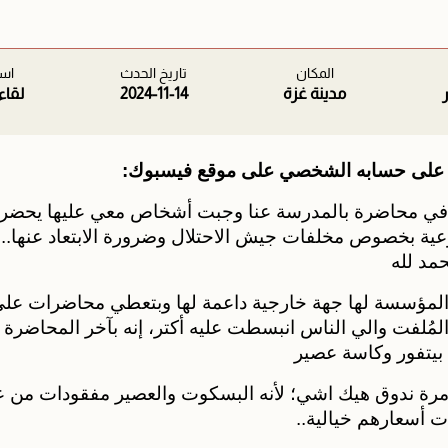
المكان
تاريخ الحدث
اسم
مدينة غزة
2024-11-14
لقاء
ر على حسابه الشخصي على موقع فيسبوك:
ي محاضرة بالمدرسة عنا وجبت أشخاص معي عليها يحضرو
وعية بخصوص مخلفات جيش الاحتلال وضرورة الابتعاد عنها..
مد لله
 المؤسسة لها جهة خارجية داعمة لها وبتعطي محاضرات على
المُلفت والي الناس انبسطت عليه أكتر، إنه بآخر المحاضرة 
يتفور وكاسة عصير
ل مرة ندوق هيك اشي؛ لأنه البسكوت والعصير مفقودات من ع
 أسعارهم خيالية..