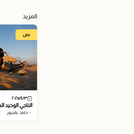
المزيد
نص
٢٠٢٥/٤/٣
الناجي الوحيد ا
حامد عاشور