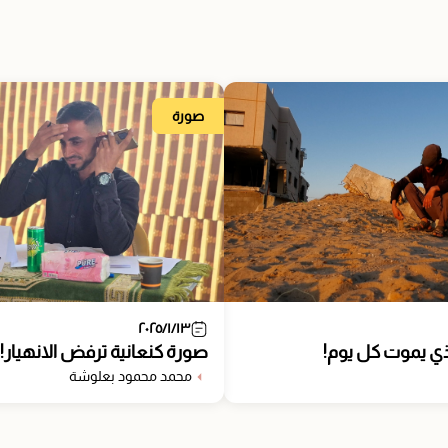
صورة
٢٠٢٥/١/١٣
لذي يموت كل يوم!
صورة كنعانية ترفض الانهيار!
محمد محمود بعلوشة