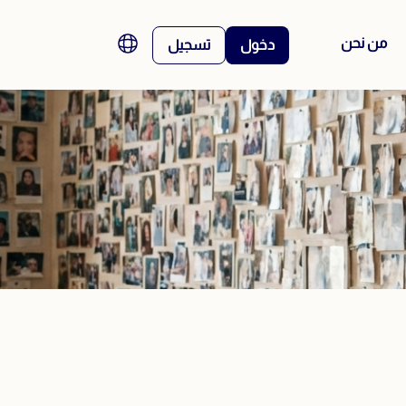
من نحن
دخول
تسجيل