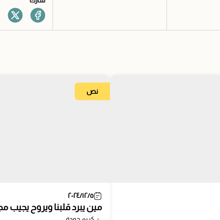
شارك
نص
٢٠٢٤/١٢/٥
مين يبرد قلبنا ويروح يجيب مج
كريم جودة