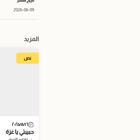
تاريخ النشر
2026-06-09
المزيد
نص
٢٠٢٥/٨/١٦
حبيبتي يا غزة
عاصم النبيه