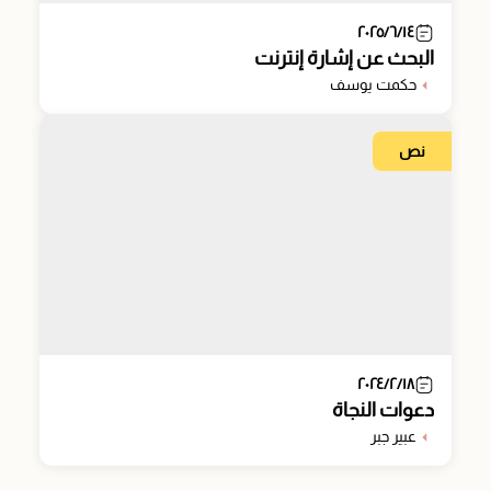
٢٠٢٥/٦/١٤
البحث عن إشارة إنترنت
حكمت يوسف
نص
٢٠٢٤/٢/١٨
دعوات النجاة
عبير جبر