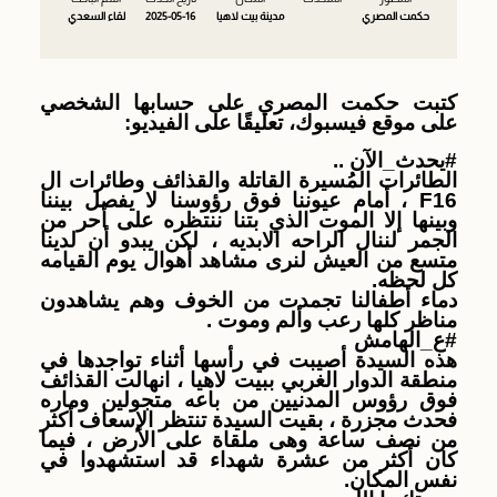
حكمت المصري
مدينة بيت لاهيا
2025-05-16
لقاء السعدي
كتبت حكمت المصري على حسابها الشخصي
على موقع فيسبوك، تعليقًا على الفيديو:
#يحدث_الآن
..
الطائرات المُسيرة القاتلة والقذائف وطائرات ال
F16 ، أمام عيوننا فوق رؤوسنا لا يفصل بيننا
وبينها إلا الموت الذي بتنا ننتظره على أحر من
الجمر لننال الراحه الابديه ، لكن يبدو أن لدينا
متسع من العيش لنرى مشاهد أهوال يوم القيامه
كل لحظه.
دماء أطفالنا تجمدت من الخوف وهم يشاهدون
مناظر كلها رعب وألم وموت .
#ع_الهامش
هذه السيدة أصيبت في رأسها أثناء تواجدها في
منطقة الدوار الغربي ببيت لاهيا ، انهالت القذائف
فوق رؤوس المدنيين من باعه متجولين وماره
فحدث مجزرة ، بقيت السيدة تنتظر الإسعاف أكثر
من نصف ساعة وهى ملقاة على الأرض ، فيما
كان أكثر من عشرة شهداء قد استشهدوا في
نفس المكان.