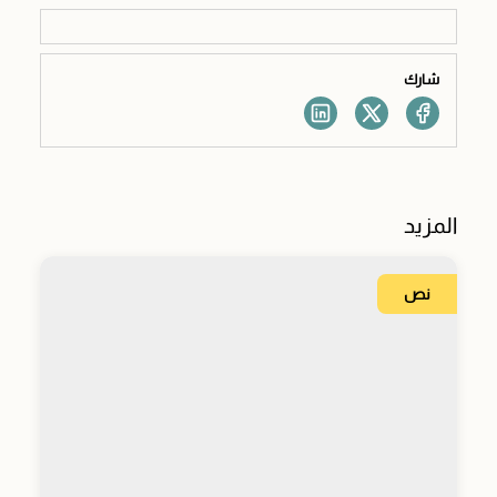
شارك
المزيد
نص