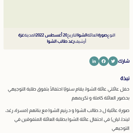
النوع
صورة
العائلة
الشوا
التاريخ
20 أغسطس 2022
المدينة
غزة
أرشيف
رغد طالب الشوا
LinkedIn
Facebook
Twitter
شارك
نبذة
حفل عائلتي عائلة الشوا، يقام سنويًا احتفالًا بتفوق طلبة التوجيهي
بحضور العائلة كاملة و تكريمهم
صورة عائلية ل د.طالب الشوا و د.رنيم الشوا مع بناتهم (مسرة، رغد،
ليندا، ليان) في احتفال عائلة الشوا بطلبة العائلة المتفوقين في
التوجيهي