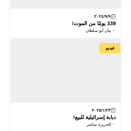
٢٠٢٤/٩/٩
339 يومًا من الموت!
بيان أبو سلطان
فيديو
٢٠٢٥/١/٢٣
دبابة إسرائيلية للبيع!
الجزيرة مباشر