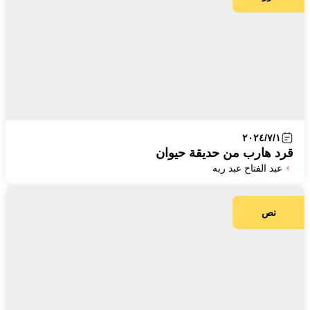
٢٠٢٤/٧/١
قرد هارب من حديقة حيوان
عبد الفتاح عبد ربه
نص