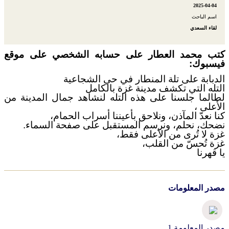
2025-04-04
اسم الباحث
لقاء السعدي
كتب محمد العطار على حسابه الشخصي على موقع
فيسبوك:
الدبابة على تلة المنطار في حي الشجاعية
التله التي تكشف مدينة غزة بالكامل
لطالما جلسنا على هذه التله لنشاهد جمال المدينة من
الأعلى ،
كنا نعدّ المآذن، ونلاحق بأعيننا أسراب الحمام،
نضحك، نحلم، ونرسم المستقبل على صفحة السماء.
غزة لا تُرى من الأعلى فقط،
غزة تُحسّ من القلب،
يا قهرنا
مصدر المعلومات
مصدر المعلومة 1