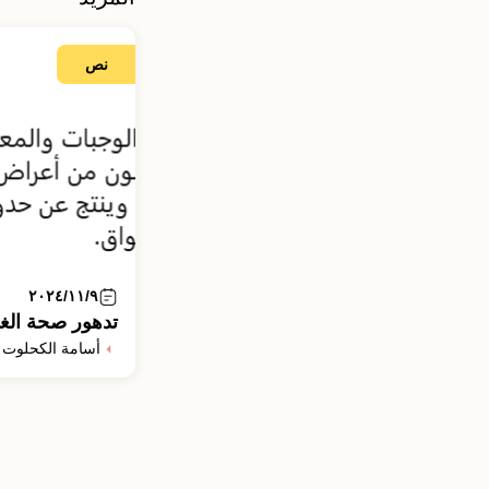
نص
٢٠٢٤/١١/٩
تدهور صحة الغ
أسامة الكحلوت