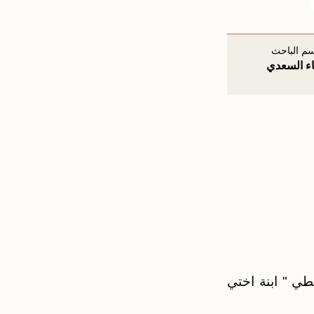
سم الباحث
اء السعدي
طي " ابنة اختي