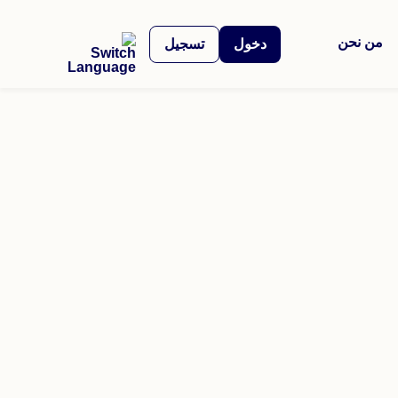
من نحن
دخول
تسجيل