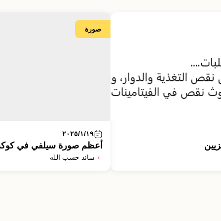
صورة
٢٠٢٥/١/١٩
زيين
أعظم صورة سيلفي في كوك
سائد حسب الله