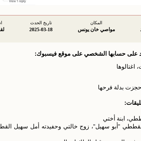
المكان
تاريخ الحدث
ا
مواصي خان يونس
2025-03-18
لق
د على حسابها الشخصي على موقع فيسبوك:
، اغتالوها
حجزت بدلة فرحها
يقات:
طي، ابنة أختي
 القططي "أبو سهيل"، زوج خالتي وحفيدته أمل سهيل القط