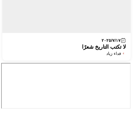
٢٠٢٥/٧/١٧
لا تكتب التاريخ شعرًا
فداء زياد