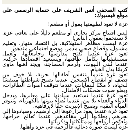
كتب الصحفي أنس الشريف على حسابه الرسمي على
موقع فيسبوك:
غزة لا تعود لطبيعتها بمول أو مطعم!
ليس افتتاح مركز تجاري أو مطعم دليلًا على تعافي غزة.
لا تستخفوا بعقول الناس!
غزة ليست مظاهر استهلاكية، بل اقتصاد منهار، وتعليم
مشلول، وقطاع صحي مدمر، ووضع اجتماعي متدهور.
تعود غزة عندما تُفتح مدارسها وجامعاتها، وتعمل
مستشفياتها بكامل طاقتها، ويستعيد اقتصادها حركته.
عندما تُبنى البيوت، وتُرمم المساجد، ويجد أهلها مأوى
كريمًا بدل الخيام.
تعود غزة عندما يتنفس أطفالها بحرية، بلا خوف من
قصف أو انقطاع أكسجين. عندما تصبح شواطئها متنفسًا
للحياة، لا مكبًا للنفايات، عندما تتوقف أصوات الطائرات،
ويعلو صوت ضحكات الأطفال.
تعود غزة عندما تستعيد سيادتها على معابرها، ويدخل
الدواء والغذاء بلا من، عندما تُضاء بيوتها بالكهرباء، وتتوفر
المياه النقية، ويصبح الإنترنت حقًا لا رفاهية.
تعود غزة عندما يعود مزارعوها إلى أرضهم، وصيادوها إلى
بحرهم، وطلابها إلى مقاعدهم. عندما تُعالج جراحها،
وتُعوَّض أرواحها وممتلكاتها وذكرياتها.
غزة ليست صورة دعائية فالرحمة في غزة وأهلها.