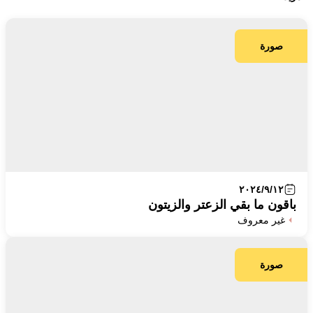
صورة
٢٠٢٤/٩/١٢
باقون ما بقي الزعتر والزيتون
غير معروف
صورة