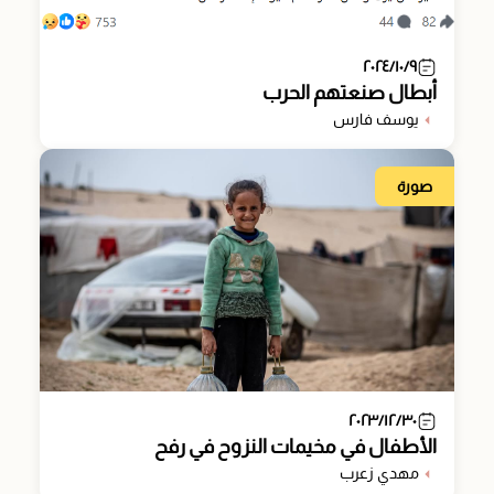
٢٠٢٤/١٠/٩
أبطال صنعتهم الحرب
يوسف فارس
صورة
٢٠٢٣/١٢/٣٠
الأطفال في مخيمات النزوح في رفح
مهدي زعرب