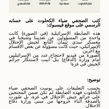
ضياء الكحلوت
مدينة غزة
2025-01-06
لقاء السعدي
كتب الصحفي ضياء الكحلوت على حسابه
الرسمي على موقع فيسبوك:
هذه الضابطة الإسرائيلية (في الصورة) كانت
واحدة من المسؤولين عن تعذيبنا وشبحنا في
معسكر سدي تيمان التابع لجيش الاحتلال
الإسرائيلي، حيث كانت مسؤولة عن بعض الأقسام
مع آخرين.
الصورة من فيديو لاحتجاج عدد من الإسرائيليين
أمام وزارة (الدفاع) بتل أبيب لاستنكار جرائم
الجيش في غزة!
توضيح:
بحسب التعليقات على بوست الصحفي ضياء
الكحلوت فهذه الضابطة لم تكن ضمن المحتجين
على جرائم جيش الاحتلال في غزة، بل صُورت
بالصدفة أثناء خروجها من مبنى وزارة دفاع
الاحتلال.