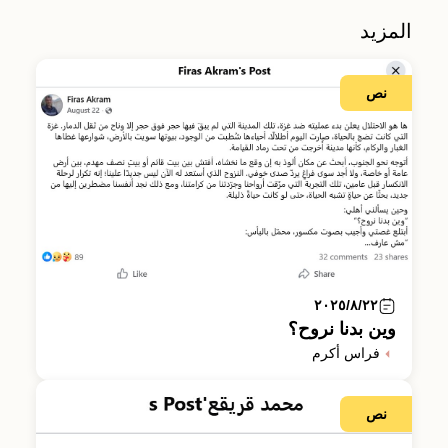
المزيد
نص
٢٠٢٥/٨/٢٢
وين بدنا نروح؟
فراس أكرم
نص