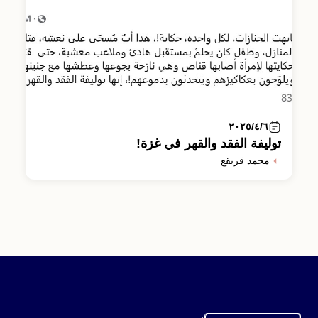
٢٠٢٥/٤/٦
توليفة الفقد والقهر في غزة!
محمد قريقع