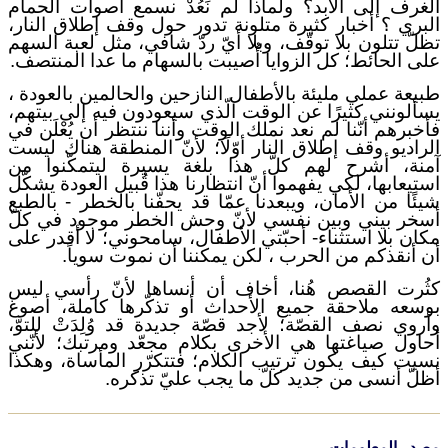
الغرف إلى الأبد؟ ولماذا لم نَعُدْ نسمع أصوات الحمام
البري ؟ أخبار كثيرة متلونة تدور حول وقف إطلاق النار،
تظلّ تتلون بلا توقّف، وبلا أيّ ردّ شافي، مثل لعبة السهم
على الحائط؛ كل الزوايا أُصيبت بالسهام ما عدا المنتصف.
طبيعة عملي مليئة بالأطفال النازحين والحالمين بالعودة ،
يسألونني كثيرًا عن الوقت الّذي سيعودون فيه إلى بيتهم،
فأخبرهم أنّنا لم نعد نملك الوقت وأننا ننتظر أن يُعْلَن في
الراديو وقف إطلاق النار أوّلًا؛ لأنّ المنطقة هناك ليست
آمنة، أشرح لهم كلّ هذا بلغة يسيرة ليتمكّنوا من
استيعابها، لكي يفهموا أنّ انتظارنا هذا قُبيل العودة يشكّل
شيئًا من الأمان، ويبعدنا عمّا قد يحفّنا بالخطر - بالطبع
أسخر بيني وبين نفسي لأنّ وحش الخطر موجود في كلّ
مكان بلا استثناء- أحبّتي الأطفال، سامحوني؛ لا أقدر على
أن أنقذكم من الحرب ، لكن يمكننا أن نموت سوياً.
كثُرت القصص هُنا، أخاف أن أنساها لأنّ رأسي ليس
بوسعه ملاحقة جميع الأحداث أو تذكّرها كاملة، أصوغ
وأروي نصف القصّة؛ لأجد قصّة جديدة قد وُلِدَتْ للتوّ،
أحاول صياغتها هي الأخرى بكلام مجعّد ومرتبك؛ لأنّني
نسيت كيف يكون ترتيب الكلام؛ فتتكرّر المأساة، وهكذا
أظلّ أنسى من جديد كلّ ما يجب عليّ تذكره.
مصدر المعلومات