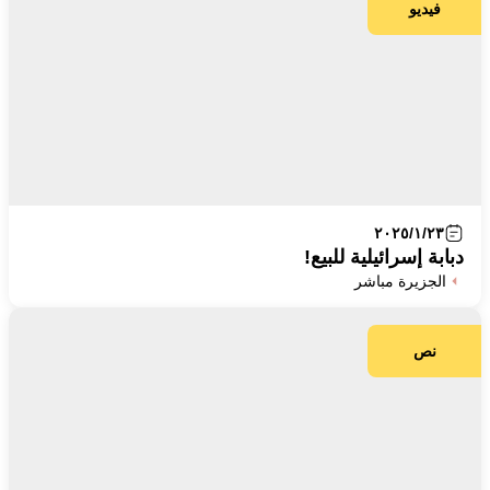
فيديو
٢٠٢٥/١/٢٣
دبابة إسرائيلية للبيع!
الجزيرة مباشر
نص