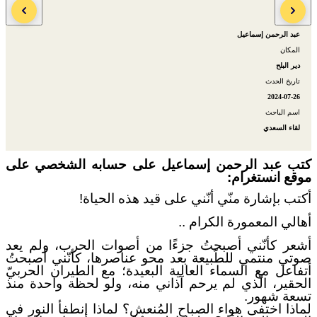
الكاتب
عبد الرحمن إسماعيل
المكان
دير البلح
تاريخ الحدث
2024-07-26
اسم الباحث
لقاء السعدي
كتب عبد الرحمن إسماعيل على حسابه الشخصي على
موقع انستغرام:
أكتب بإشارة منّي أنّني على قيد هذه الحياة!
أهالي المعمورة الكرام ..
أشعر كأنّني أصبحتُ جزءًا من أصوات الحرب، ولم يعد
صوتي منتمي للطّبيعة بعد محو عناصرها، كأنّني أصبحتُ
أتفاعل مع السماء العالية البعيدة؛ مع الطيران الحربيّ
الحقير، الّذي لم يرحم آذاني منه، ولو لحظة واحدة منذ
تسعة شهور.
لماذا اختفى هواء الصباح المُنعش؟ لماذا انطفأ النور في