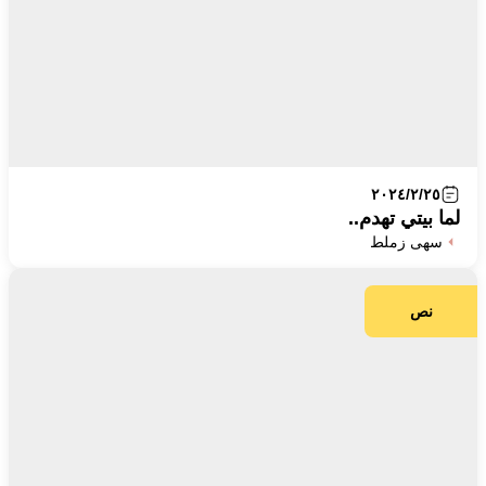
٢٠٢٤/٢/٢٥
لما بيتي تهدم..
سهى زملط
نص