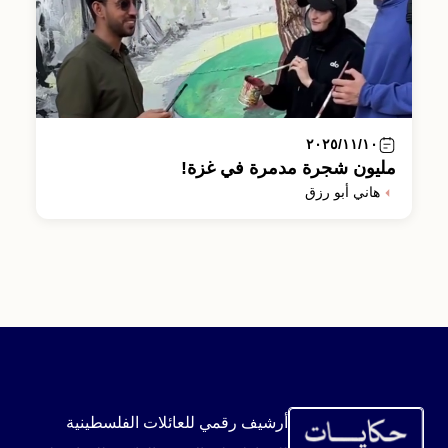
٢٠٢٥/١١/١٠
مليون شجرة مدمرة في غزة!
هاني أبو رزق
أرشيف رقمي للعائلات الفلسطينية