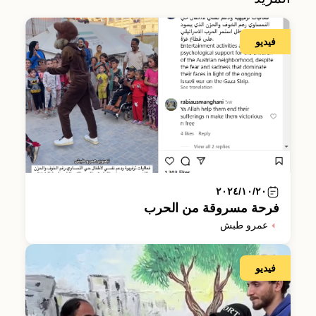
فيديو
٢٠٢٤/١٠/٢٠
فرحة مسروقة من الحرب
عمرو طبش
فيديو