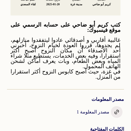
كريم أبو ضاحي
مدينة غزة
2025-01-20
لقاء السعدي
كتب كريم أبو ضاحي على حسابه الرسمي على
موقع فيسبوك:
غالبية أقاربي و أصدقائي عادوا ليتفقدوا منازلهم،
لم يجدوها، قرروا العودة لخيام النزوح، أخبرني
أحد الأصدقاء أن مكان النزوح أصبح أكثر
استقرارا، وفيه بعض الخدمات، يستطيع مثلا شراء
المياه وبعض الطعام، وبات يعرف أماكن لشحن
الهاتف المحمول.
في غزة، حيث أصبح كابوس النزوح أكثر استقرارا
من المنزل.
مصدر المعلومات
مصدر المعلومة 1
الكلمات المفتاحية