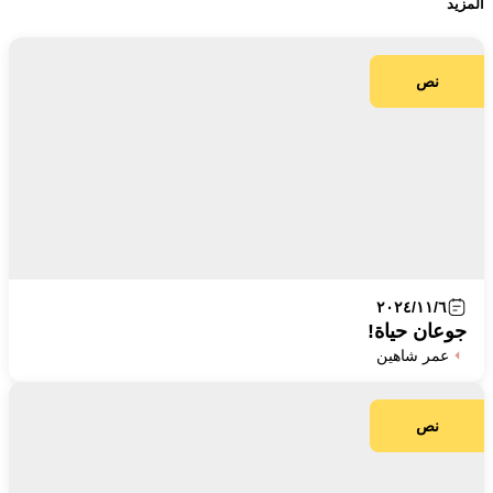
المزيد
نص
٢٠٢٤/١١/٦
جوعان حياة!
عمر شاهين
نص