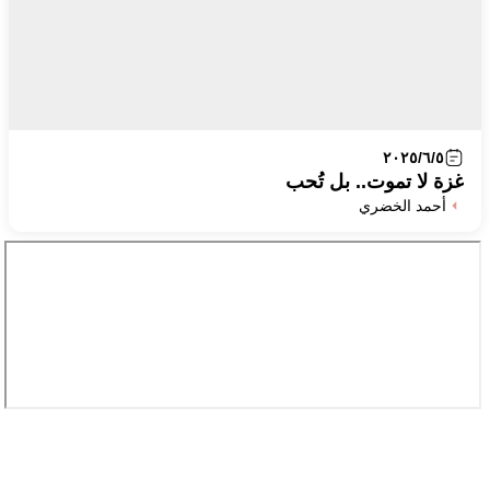
٢٠٢٥/٦/٥
غزة لا تموت.. بل تُحب
أحمد الخضري