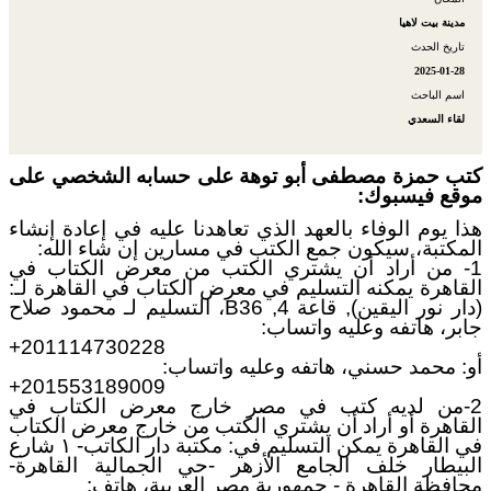
مدينة بيت لاهيا
تاريخ الحدث
2025-01-28
اسم الباحث
لقاء السعدي
كتب حمزة مصطفى أبو توهة على حسابه الشخصي على
موقع فيسبوك:
هذا يوم الوفاء بالعهد الذي تعاهدنا عليه في إعادة إنشاء
المكتبة، سيكون جمع الكتب في مسارين إن شاء الله:
1- من أراد أن يشتري الكتب من معرض الكتاب في
القاهرة يمكنه التسليم في معرض الكتاب في القاهرة لـ:
(دار نور اليقين), قاعة 4, B36، التسليم لـ محمود صلاح
جابر، هاتفه وعليه واتساب:
‪+201114730228‬
أو: محمد حسني، هاتفه وعليه واتساب:
+201553189009
2-من لديه كتب في مصر خارج معرض الكتاب في
القاهرة أو أراد أن يشتري الكتب من خارج معرض الكتاب
في القاهرة يمكن التسليم في: مكتبة دار الكاتب- ١ شارع
البيطار خلف الجامع الأزهر -حي الجمالية القاهرة-
محافظة القاهرة - جمهورية مصر العربية، هاتف: