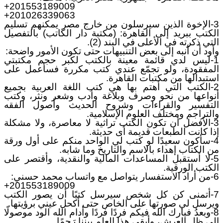
+201553189009
+201026339063
3-الإخوة الذين سيرسلون من خارج مصر يمكنهم تسليم
الكتب ببريد إلى القاهرة: (مكتبة دار الكاتب) بالتفصيل
التي ذكرته في الأعلى في البند (2).
وأود أن أنبه إلى بعض التنبيهات حتى تكون الأمور واضحة:
1-ليس لدي قائمة معينة بالكتب لكبر حجم مكتبتي
المفقودة، ولو تجمّع عندي كتب مكررة فسأعمل على
استبدالها من مكتبات القاهرة.
2-الكتب التي أهتم بها هي كتب اللغة العربية بجميع
أنواعها من نحو وصرف وبلاغة وأدب وشعر ونثر، وكتب
التفسير والقراءات وشروح الحديث وأصول الفقه
والتراجم ومختلف العلوم الإسلامية.
3-الأفضل أن تكون الكتب تراثية لا معاصرة، ولا مشكلة
إذا كانت الطبعات قديمة أى حديثة.
4-سأكون سعيدًا لو كتب لي الواحد منكم على أول ورقة
من الكتاب إهداء بالاسم والتاريخ وما شابه.
5-لا أستقبل المساعدات المالية والنقدية، وأقتصر على
الكتب الورقية.
6-من أراد الاستفسار يتواصل مع واتساب محمد حسني:
+201553189009
7-أتمنى كن كل شخص سيرسل كتبًا أن يصور الكتب
ويرسل لي صورتها على الخاص حتى أكحل عيني برؤيتها.
8-وبعدُ فبارك الله فيكم فردًا فردًا وأدام الله الود موصولًا
إلى ظل العرش، وأبقى هذا العِلم بيننا رَحِمًا.