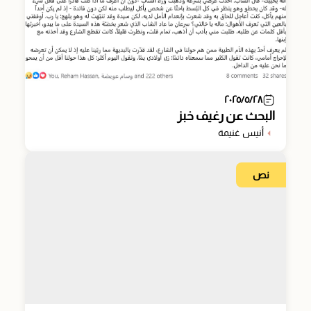
٢٠٢٥/٥/٢٨
البحث عن رغيف خبز
أنيس غنيمة
نص