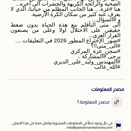
الصحية والرائحه الكريهة والحشرات الى اخره...
هنا
#غزة
… هنا الجانب المظلم من حياتنا، الذي لا
يعرف عنه كثير من سكان الكرة الأرضية.
و
#السؤال
...
الى متى التأقلم مع هذة الحياة بدون ضغط
حقيقي على الاحتلال اولا وعلى من يصنعون
القرار الغزي...
#صور_الإختراع
المطور 2026 في التعليقات ....
#الى_متى
!!؟
#سجن_غزة_المركزي
يرجى
#المشاركة
..
#المهندس_وليد_علي_الديري
#الله_غالب
مصدر المعلومات
مصدر المعلومة 1
في حال وجود خطأ في المعلومات المنشورة تواصل معنا على هذا الايميل :
info@palestinanestories.com