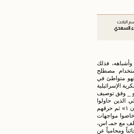
م الباحث
ء السعدي
أشباهه، فذلك
ستخدام مصطلح
فهو متواطئ في
رية الإسرائيلية
دو _ وفق توصيف
 الذين حاولوا
العودة لمنازلهم عقب انسحاب الإحتلال عقب انتهاء عملية «مركبات جدعون ١» ثم حرقهم
وخاضوا مواجهات
تلف مع حمـ اس،
اً ومحامياً عن