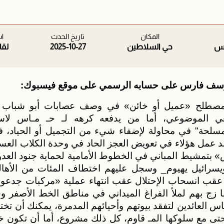
المكان
تاريخ الحدث
اس
رس
حي السلاطين
2025-10-27
لقا
سف فارس على حسابه الرسمي على موقع فيسبوك:
 مصطلح «عميل أو خائن» في وصف عصابات أبو شباب و
عي الموضوعي، أما من يدفعه كرهه لـ حـ مـاس لا
سلحة" في محاولة لإضفاء شيء من التجميل أو الحياد، 
قد عمل هؤلاء في تعويض العجز الحاد في وحدة الكلاب العسك
 بتمشيط المباني في الخطوط الأمامية لحماية جنود الع
سرائيل يهيوم_ وسجل عليهم اختطاف المئات من الأهالي
نما زج بهم لملأ الفراغ الميداني في مناطق الخط الأصفر 
اس العائدين لتفقد بيوتهم وأحيائهم المدمرة، يمكنك أن تخ
حتى مع سلوكها المـ قاوم، كل ذلك مشروع، أما أن تكون خائن