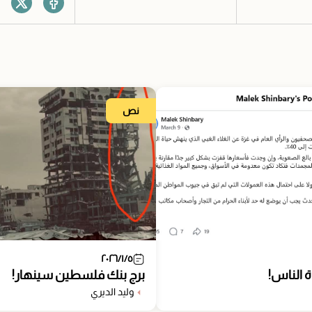
نص
٢٠٢٦/١/٥
 الناس!
برج بنك فلسطين سينهار!
وليد الديري