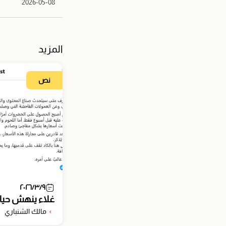
2026-05-08
المزيد
نص
٢٠٢٦/٣/٩
غلاء ينهش حياة
مالك الشنباري