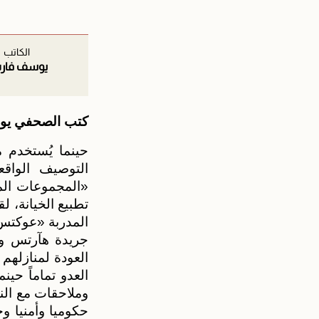
الكاتب
يوسف فا
كتب الصحفي يو
حينما يُستخدم
التوصيف الواق
«المجموعات الم
تطبيع الخيانة، ل
المدربة «عوكتس»
جريدة هآرتس وي
العدو تماماً حي
وملاحقات مع الن
حكوميا وأمنيا و