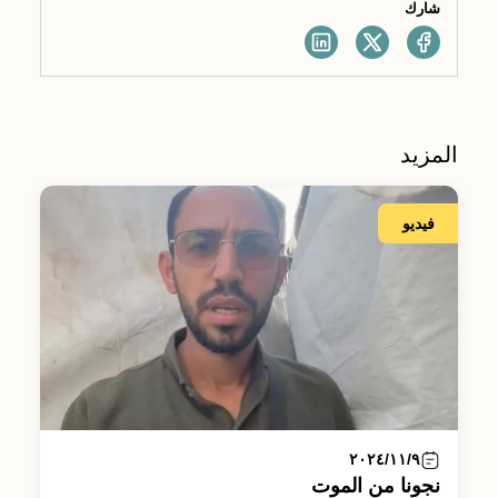
شارك
المزيد
فيديو
٢٠٢٤/١١/٩
نجونا من الموت