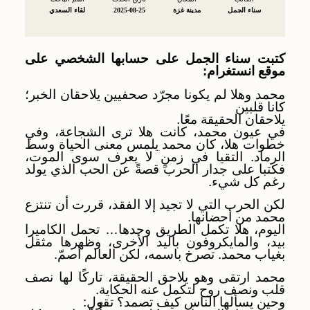
سناء الجمل
مدينة غزة
2025-08-25
لقاء السعدي
كتبت سناء الجمل على حسابها الشخصي على
موقع انستغرام:
محمد وهلا لم يكونا مجرّد صحفيين يلاحقان الخبر؛
كانا قلبين
يلاحقان الحقيقة معًا.
في عيون محمد، كانت هلا ترى الشجاعة، وفي
خطوات هلا، كان محمد يلمس معنى الحياة وسط
الرماد. التقيا في زمنٍ لا يعرف سوى الموت،
فكتبا على جدار الحرب قصةً عن الحب الذي يولد
رغم كل شيء.
لكن الحرب التي لا تجيد إلا الفقد، قررت أن تنتزع
محمد من أحضانها.
اليوم، هلا تكمل الطريق وحدها… تحمل الكاميرا
بيد، والمايكروفون باليد الأخرى، وظهرها مثقل
بغياب محمد. تصرخ باسمه، لكن العالم أصمّ.
محمد ارتقى وهو يلاحق الحقيقة، تاركًا لها نصف
قلب ونصف روح لتكمل عنه الحكاية.
وحين يسألها الناس كيف تصمد؟ تقول: