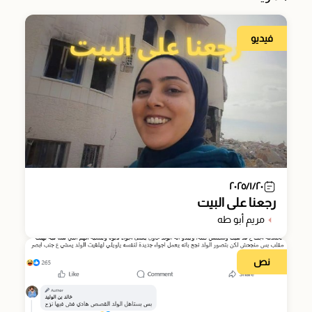
فيديو
٢٠٢٥/١/٢٠
رجعنا على البيت
مريم أبو طه
نص