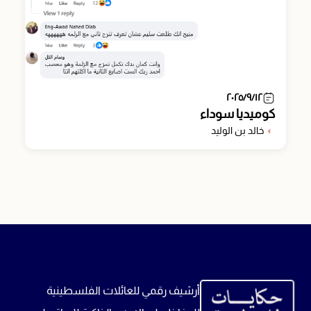
٢٠٢٥/٩/١٢
كوميديا سوداء
خالد بن الوليد
أرشيف رقمي للعائلات الفلسطينية