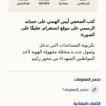
أيمن الهسي
مدينة غزة
2025-08-02
لقاء السعدي
تنويه: محتوى حساس
كتب الصحفي أيمن الهسي على حسابه
تتضمن المواد التالية مشاهد دموية. أُدرجت هذه المواد بغرض
توثيق أحداث الإبادة. دخولك يعني إدراكك لطبيعة هذه المواد.
الرسمي على موقع انستغرام، تعليقًا على
الصورة:
بكرتونة المساعدات التي تدخل
وصول جث.ة متحللة مجهولة الهوية لأحد
المواطنين الشهد.اء من محور زكيم
مصدر المعلومات
مصدر المعلومة 1
الكلمات المفتاحية