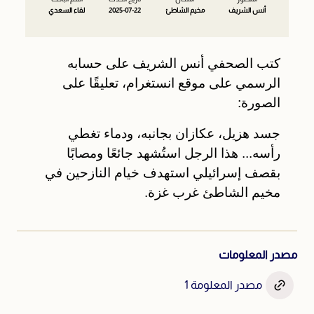
أنس الشريف
مخيم الشاطئ
2025-07-22
لقاء السعدي
تنويه: محتوى حساس
كتب الصحفي أنس الشريف على حسابه
تتضمن المواد التالية مشاهد دموية. أُدرجت هذه المواد بغرض
توثيق أحداث الإبادة. دخولك يعني إدراكك لطبيعة هذه المواد.
الرسمي على موقع انستغرام، تعليقًا على
الصورة:
جسد هزيل، عكازان بجانبه، ودماء تغطي
رأسه... هذا الرجل استُشهد جائعًا ومصابًا
بقصف إسرائيلي استهدف خيام النازحين في
مخيم الشاطئ غرب غزة.
مصدر المعلومات
مصدر المعلومة 1