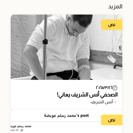
المزيد
نص
٢٠٢٥/٣/١٦
الصحفي أنس الشريف يعاني!
أنس الشريف
نص