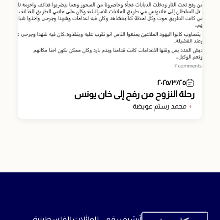
٢٠٢٥/٣/٢٥
رحلة النزوح من رفح إلى خان يونس
محمد رستم عويضة
أرشيف رقمي للعائلات الفلسطينية